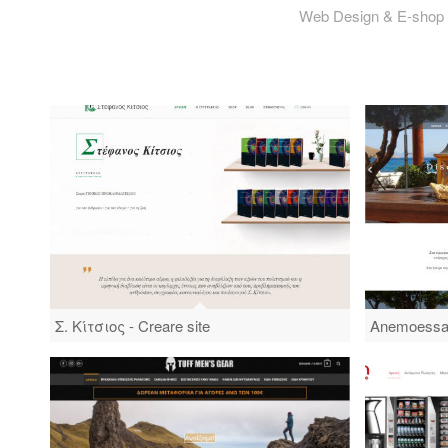
Web Design & E-shop | D
Σ. Κίτσιος - Creare site
Anemoessa T