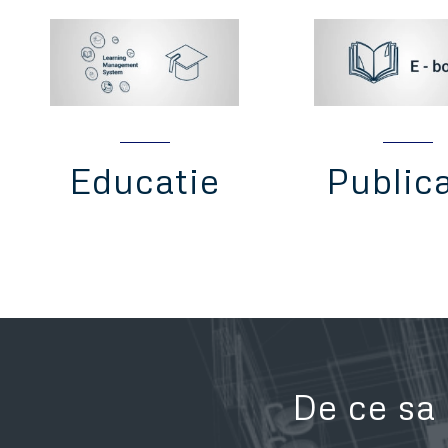
Educatie
Publica
De ce sa 