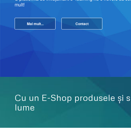
mult!
Mai mult...
Contact
Cu un E-Shop produsele și ser
lume