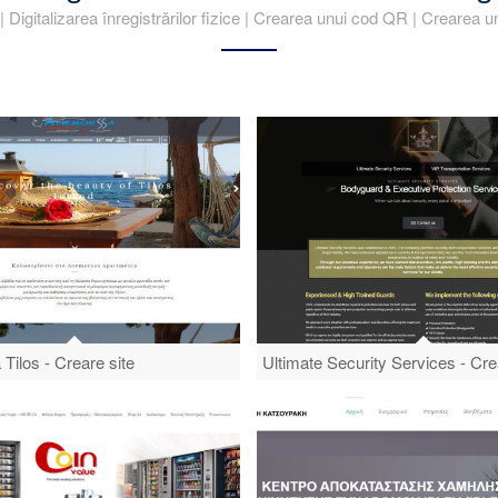
igitalizarea înregistrărilor fizice | Crearea unui cod QR | Crearea une
ilos - Creare site
Ultimate Security Services - Cre