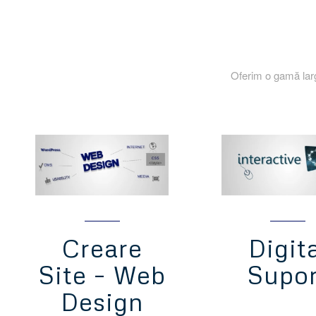
Oferim o gamă larg
Creare
Digit
Site – Web
Supor
Design