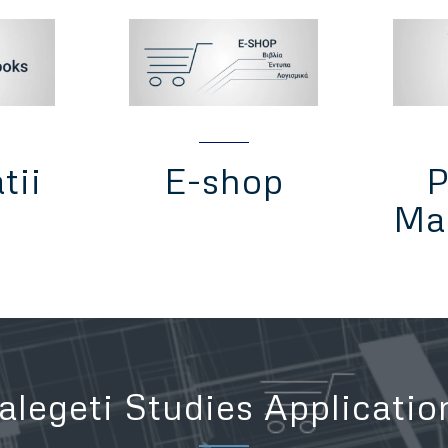
tii
E-shop
P
Ma
alegeti Studies Applicati