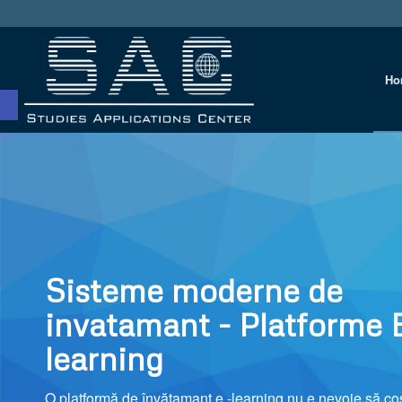
Ho
Deschide bara de unelte
Sisteme moderne de
invatamant - Platforme 
learning
O platformă de învățamant e -learning nu e nevoie să cos