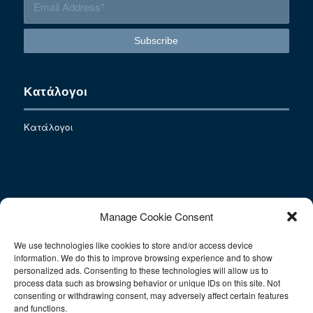
Κατάλογοι
Κατάλογοι
Contact
Manage Cookie Consent
We use technologies like cookies to store and/or access device
E-mail: info@sac-athens.com
information. We do this to improve browsing experience and to show
Tel.: 212 1052708
personalized ads. Consenting to these technologies will allow us to
Fax: 211 0128566
process data such as browsing behavior or unique IDs on this site. Not
consenting or withdrawing consent, may adversely affect certain features
Mobile: 6930977993
and functions.