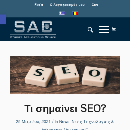
Faq’s
Ο Λογαριασμός μου
Cart
Ανοίξτε τη γραμμή εργαλείων
Τι σημαίνει SEO?
/
25 Μαρτίου, 2021
in
News
,
Νεές Τεχνολογίες &
/