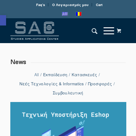
Faq’s
Ο Λογαριασμός μου
Cart
Ανοίξτε τη γραμμή εργαλείων
News
All
/
Εκπαίδευση
/
Κατασκευές
/
Νεές Τεχνολογίες & Informatics
/
Προσφορές
/
Συμβουλευτική