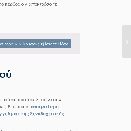
ερο κέρδος αν αποκτούσατε
οσφορά για Κατασκευή Ιστοσελίδας
κού
ντικό ποσοστό πελατών στην
μως, θεωρούμε
απαραίτητη
γελματικής ξενοδοχειακής