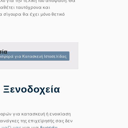
όλο για την τελική του απόφαση: Θα
ιαθέτει ταυτόχρονα και
 σίγουρα θα έχει μόνο θετικό
σία
οσφορά για Κατασκευή Ιστοσελίδας
α Ξενοδοχεία
φορών για κατασκευή ή ενοικίαση
 ανάγκες της επιχείρησής σας δεν
ε μαζί μας
για μια
δωρεάν