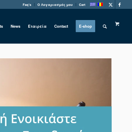
Faq’s
Ο Λογαριασμός μου
Cart
ts
News
Εταιρεία
Contact
E-shop